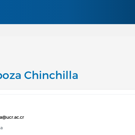
Pasar al contenido principal
boza Chinchilla
za@ucr.ac.cr
ca