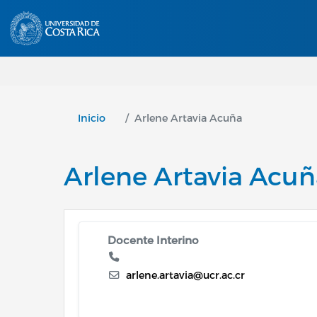
Inicio
Arlene Artavia Acuña
Arlene Artavia Acu
Docente Interino
arlene.artavia@ucr.ac.cr